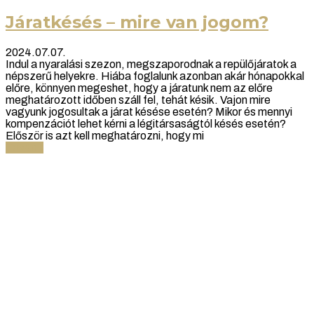
Járatkésés – mire van jogom?
2024.07.07.
Indul a nyaralási szezon, megszaporodnak a repülőjáratok a
népszerű helyekre. Hiába foglalunk azonban akár hónapokkal
előre, könnyen megeshet, hogy a járatunk nem az előre
meghatározott időben száll fel, tehát késik. Vajon mire
vagyunk jogosultak a járat késése esetén? Mikor és mennyi
kompenzációt lehet kérni a légitársaságtól késés esetén?
Először is azt kell meghatározni, hogy mi
Tovább