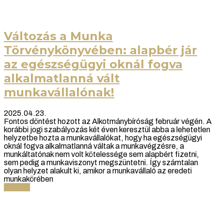
Változás a Munka
Törvénykönyvében: alapbér jár
az egészségügyi oknál fogva
alkalmatlanná vált
munkavállalónak!
2025.04.23.
Fontos döntést hozott az Alkotmánybíróság február végén. A
korábbi jogi szabályozás két éven keresztül abba a lehetetlen
helyzetbe hozta a munkavállalókat, hogy ha egészségügyi
oknál fogva alkalmatlanná váltak a munkavégzésre, a
munkáltatónak nem volt kötelessége sem alapbért fizetni,
sem pedig a munkaviszonyt megszüntetni. Így számtalan
olyan helyzet alakult ki, amikor a munkavállaló az eredeti
munkakörében
Tovább