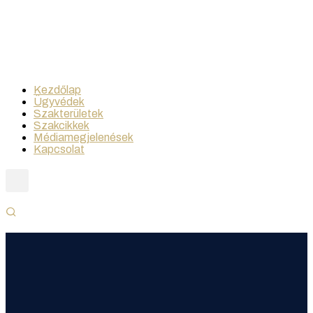
Kezdőlap
Ügyvédek
Szakterületek
Szakcikkek
Médiamegjelenések
Kapcsolat