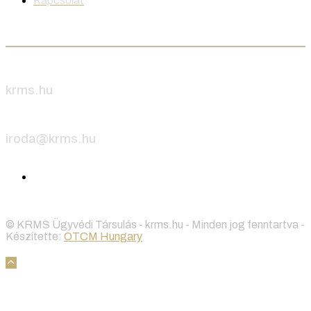
Kapcsolat
Keressen minket
krms.hu
iroda@krms.hu
© KRMS Ügyvédi Társulás - krms.hu - Minden jog fenntartva -
Készítette:
OTCM Hungary