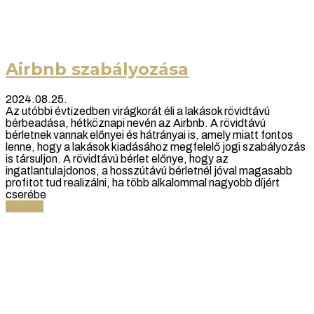
Airbnb szabályozása
2024.08.25.
Az utóbbi évtizedben virágkorát éli a lakások rövidtávú
bérbeadása, hétköznapi nevén az Airbnb. A rövidtávú
bérletnek vannak előnyei és hátrányai is, amely miatt fontos
lenne, hogy a lakások kiadásához megfelelő jogi szabályozás
is társuljon. A rövidtávú bérlet előnye, hogy az
ingatlantulajdonos, a hosszútávú bérletnél jóval magasabb
profitot tud realizálni, ha több alkalommal nagyobb díjért
cserébe
Tovább