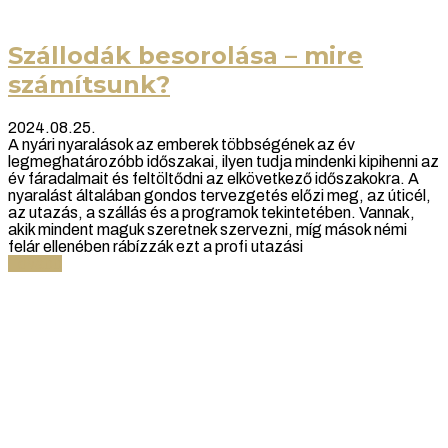
Szállodák besorolása – mire
számítsunk?
2024.08.25.
A nyári nyaralások az emberek többségének az év
legmeghatározóbb időszakai, ilyen tudja mindenki kipihenni az
év fáradalmait és feltöltődni az elkövetkező időszakokra. A
nyaralást általában gondos tervezgetés előzi meg, az úticél,
az utazás, a szállás és a programok tekintetében. Vannak,
akik mindent maguk szeretnek szervezni, míg mások némi
felár ellenében rábízzák ezt a profi utazási
Tovább