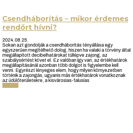
Csendháborítás – mikor érdemes
rendőrt hívni?
2024.08.25.
Sokan azt gondolják a csendháborítás tényállása egy
egyszerűen megítélhető dolog, hiszen ha valaki a törvény által
megállapított decibelhatárokat túllépve zajong, az
szabálysértést követ el. Ez valóban így van, az értékhatárok
megállapításánál azonban több dolgot is figyelembe kell
venni. Egyrészt lényeges elem, hogy milyen környezetben
történik a zajongás, ugyanis más értékhatárok vonatkoznak
az üdülőterületekre, a kisvárosias-falusias
Tovább