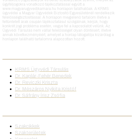
ügyféljogokra vonatkozó tájékoztatással együtt a
www.magyarugyvedikamara.hu honlapon találhatóak. A KRMS
ügyvédei a Magyar Ügyvédek Biztosító Egyesületénél rendelkezik
felelősségbiztosítással. A honlapon megjelenő tartalom illetve a
feltüntetett árak csupán tájékoztatásul szolgálnak, kérjük, hogy
konkrét jogi probléma esetén, vegye fel a kapcsolatot velünk. Az
Ügyvédi Társulás nem vállal felelősséget olyan döntésért, illetve
annak következményéért, amelyet a honlap látogatója kizárólag a
honlapon található tartalomra alapozottan hozott.
Ügyvédeink
KRMS Ügyvédi Társulás
Dr. Kaplár-Fehér Benedek
Dr. Reviczki Kriszta
Dr. Mészáros Nyikita Kristóf
Dr. Sáfrány Írisz Zsófia
Menü
Szakcikkek
Szakterületek