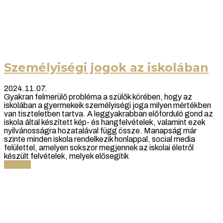
Személyiségi jogok az iskolában
2024.11.07.
Gyakran felmerülő probléma a szülők körében, hogy az
iskolában a gyermekeik személyiségi joga milyen mértékben
van tiszteletben tartva. A leggyakrabban előforduló gond az
iskola által készített kép- és hangfelvételek, valamint ezek
nyilvánosságra hozatalával függ össze. Manapság már
szinte minden iskola rendelkezik honlappal, social media
felülettel, amelyen sokszor megjennek az iskolai életről
készült felvételek, melyek elősegítik
Tovább