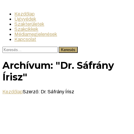
Kezdőlap
Ügyvédek
Szakterületek
Szakcikkek
Médiamegjelenések
Kapcsolat
Keresés
Archívum: "Dr. Sáfrány
Írisz"
Kezdőlap
Szerző: Dr. Sáfrány Írisz