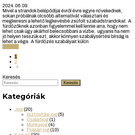
2024.06.09.
Mivel a strandok belépődíjai évről évre egyre növekednek,
sokan próbálnak olcsóbb alternatívát választani és
megkeresni a lehető legkevésbé zsúfolt szabadstrandokat. A
fürdőzőknek azonban figyelemmel kell lennie arra, hogy nem
lehet csak úgy akárhol belecsobbani a vízbe, ugyanis ha nem
jó helyen tesszük ezt, akkor könnyen szabálysértési bírság is
lehet a vége. A fürdőzés szabályait külön
Tovább
1
2
Keresés
Keresés
Kategóriák
Jog
(20)
Biztosítási jog
(5)
Családjog
(1)
Munkajog
(4)
Polgári jog
(10)
Szerző
(20)