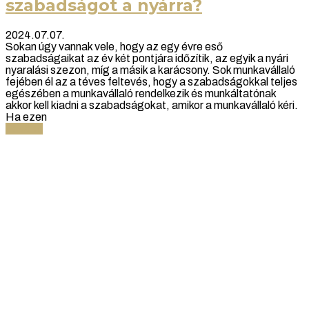
szabadságot a nyárra?
2024.07.07.
Sokan úgy vannak vele, hogy az egy évre eső
szabadságaikat az év két pontjára időzítik, az egyik a nyári
nyaralási szezon, míg a másik a karácsony. Sok munkavállaló
fejében él az a téves feltevés, hogy a szabadságokkal teljes
egészében a munkavállaló rendelkezik és munkáltatónak
akkor kell kiadni a szabadságokat, amikor a munkavállaló kéri.
Ha ezen
Tovább