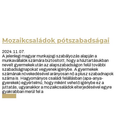
Mozaikcsaládok pótszabadságai
2024.11.07.
A jelenlegi magyar munkajogi szabályozás alapján a
munkavállalók számára biztosított, hogy a háztartásukban
nevelt gyermekek után az alapszabadságon felül további
szabadságnapokat vegyenek igénybe. A gyermekek
számának növekedésével arányosan nő a plusz szabadnapok
száma is. Hagyományos családi felállásban (apa-anya-
gyerekek) egyértelmű, hogy miként vehető igénybe ez a
juttatás, ugyanakkor a mozaikcsaládok elterjedésével egyre
gyakrabban merül fel a
Tovább