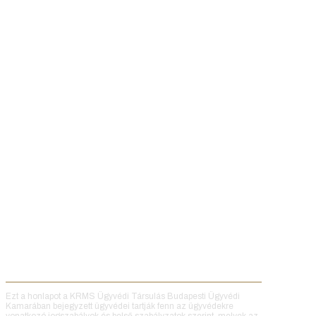
Ezt a honlapot a KRMS Ügyvédi Társulás Budapesti Ügyvédi
Kamarában bejegyzett ügyvédei tartják fenn az ügyvédekre
vonatkozó jogszabályok és belső szabályzatok szerint, melyek az