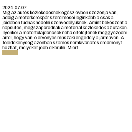
2024.07.07.
Míg az autós közlekedésnek egész évben szezonja van,
addig a motorkerékpár szerelmesei leginkább a csak a
jóidőben tudnak hódolni szenvedélyüknek. Amint beköszönt a
napsütés, megszaporodnak a motorral közlekedők az utakon.
Ilyenkor a motortulajdonosok néha elfelejtenek meggyőződni
arról, hogy van-e érvényes műszaki engedély a járművön. A
feledékenység azonban számos nemkívánatos eredményt
hozhat, melyeket jobb elkerülni. Miért
Tovább