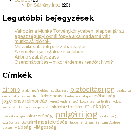
Dr. Sáfrány Írisz
(20)
Legutóbbi bejegyzések
Változás a Munka Törvénykönyvében: alapbér jár az
egészségügyi oknál fogva alkalmatlanná vált
munkavállalónak!
Mozaikcsaládok pótszabadságai
Személyiségi jogok az iskolában
Airbnb szabályozása
Csendháborítás – mikor érdemes rendőrt hívni?
Címkék
biztosítási jog
airbnb
alaki megfelelősg
autóbaleset
családjog
felmondás
időbeliség
csendháborítás
e-roller
fürdéshez való jog
jogellenes felmondás
keresőképtelenség
koccanás
kártérítés
kölcsön
munkajog
lakásbiztosítás
kötelező roller
közös képviselő
polgári jog
okszerűség
műszaki vizsga
szabadság
tartalmi megfelelőség
szülőtartás
táppénz
társasház
tömegbaleset
valóság
világosság
utazás