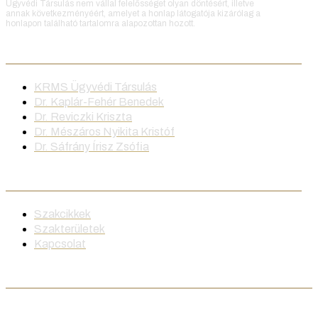
Ügyvédi Társulás nem vállal felelősséget olyan döntésért, illetve
annak következményéért, amelyet a honlap látogatója kizárólag a
honlapon található tartalomra alapozottan hozott.
Ügyvédeink
KRMS Ügyvédi Társulás
Dr. Kaplár-Fehér Benedek
Dr. Reviczki Kriszta
Dr. Mészáros Nyikita Kristóf
Dr. Sáfrány Írisz Zsófia
Menü
Szakcikkek
Szakterületek
Kapcsolat
Keressen minket