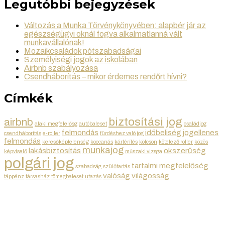
Legutóbbi bejegyzések
Változás a Munka Törvénykönyvében: alapbér jár az
egészségügyi oknál fogva alkalmatlanná vált
munkavállalónak!
Mozaikcsaládok pótszabadságai
Személyiségi jogok az iskolában
Airbnb szabályozása
Csendháborítás – mikor érdemes rendőrt hívni?
Címkék
biztosítási jog
airbnb
alaki megfelelősg
autóbaleset
családjog
felmondás
időbeliség
jogellenes
csendháborítás
e-roller
fürdéshez való jog
felmondás
keresőképtelenség
koccanás
kártérítés
kölcsön
kötelező roller
közös
munkajog
lakásbiztosítás
okszerűség
képviselő
műszaki vizsga
polgári jog
tartalmi megfelelőség
szabadság
szülőtartás
valóság
világosság
táppénz
társasház
tömegbaleset
utazás