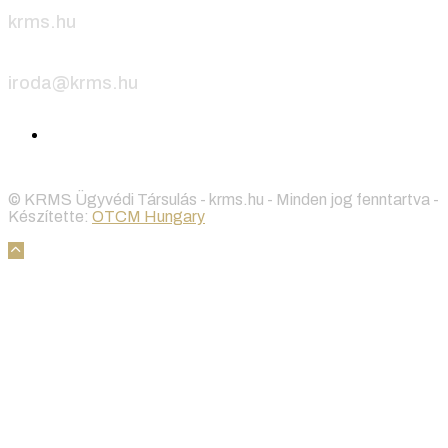
krms.hu
iroda@krms.hu
© KRMS Ügyvédi Társulás - krms.hu - Minden jog fenntartva -
Készítette:
OTCM Hungary