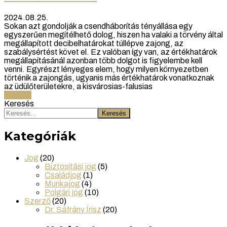
2024.08.25.
Sokan azt gondolják a csendháborítás tényállása egy
egyszerűen megítélhető dolog, hiszen ha valaki a törvény által
megállapított decibelhatárokat túllépve zajong, az
szabálysértést követ el. Ez valóban így van, az értékhatárok
megállapításánál azonban több dolgot is figyelembe kell
venni. Egyrészt lényeges elem, hogy milyen környezetben
történik a zajongás, ugyanis más értékhatárok vonatkoznak
az üdülőterületekre, a kisvárosias-falusias
Tovább
Keresés
Keresés
Kategóriák
Jog
(20)
Biztosítási jog
(5)
Családjog
(1)
Munkajog
(4)
Polgári jog
(10)
Szerző
(20)
Dr. Sáfrány Írisz
(20)