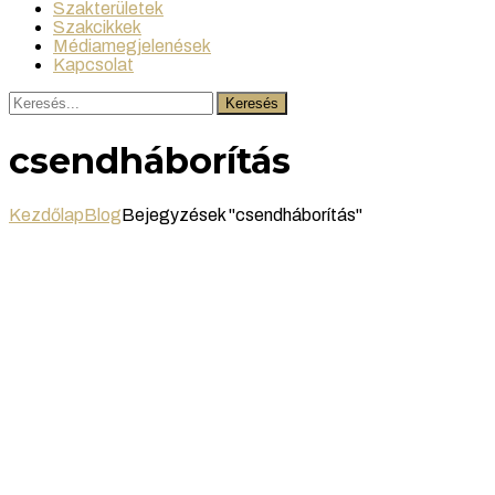
Szakterületek
Szakcikkek
Médiamegjelenések
Kapcsolat
Keresés
csendháborítás
Kezdőlap
Blog
Bejegyzések "csendháborítás"