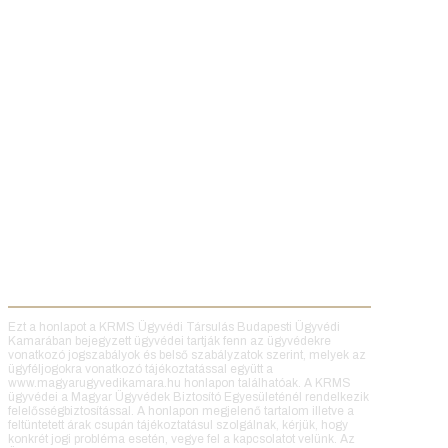
Ezt a honlapot a KRMS Ügyvédi Társulás Budapesti Ügyvédi
Kamarában bejegyzett ügyvédei tartják fenn az ügyvédekre
vonatkozó jogszabályok és belső szabályzatok szerint, melyek az
ügyféljogokra vonatkozó tájékoztatással együtt a
www.magyarugyvedikamara.hu honlapon találhatóak. A KRMS
ügyvédei a Magyar Ügyvédek Biztosító Egyesületénél rendelkezik
felelősségbiztosítással. A honlapon megjelenő tartalom illetve a
feltüntetett árak csupán tájékoztatásul szolgálnak, kérjük, hogy
konkrét jogi probléma esetén, vegye fel a kapcsolatot velünk. Az