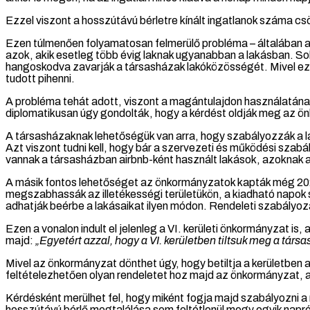
Ezzel viszont a hosszútávú bérletre kínált ingatlanok száma cs
Ezen túlmenően folyamatosan felmerülő probléma – általában a 
azok, akik esetleg több évig laknak ugyanabban a lakásban. Sok
hangoskodva zavarják a társasházak lakóközösségét. Mivel ezek
tudott pihenni.
A probléma tehát adott, viszont a magántulajdon használatának 
diplomatikusan úgy gondolták, hogy a kérdést oldják meg az 
A társasházaknak lehetőségük van arra, hogy szabályozzák a 
Azt viszont tudni kell, hogy bár a szervezeti és működési szab
vannak a társasházban airbnb-ként használt lakások, azoknak a
A másik fontos lehetőséget az önkormányzatok kapták még 202
megszabhassák az illetékességi területükön, a kiadható napok
adhatják beérbe a lakásaikat ilyen módon. Rendeleti szabályoz
Ezen a vonalon indult el jelenleg a VI. kerületi önkormányzat i
majd:
„Egyetért azzal, hogy a VI. kerületben tiltsuk meg a társ
Mivel az önkormányzat dönthet úgy, hogy betiltja a kerületben
feltételezhetően olyan rendeletet hoz majd az önkormányzat, am
Kérdésként merülhet fel, hogy miként fogja majd szabályozni a 
hosszútávú bérlő megtalálása sem feltétlenül megy egyik napró