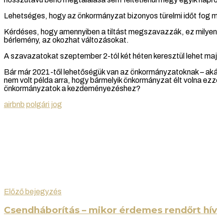
Lehetséges, hogy az önkormányzat bizonyos türelmi időt fog maj
Kérdéses, hogy amennyiben a tiltást megszavazzák, ez milyen mé
bérlemény, az okozhat változásokat.
A szavazatokat szeptember 2-tól két héten keresztül lehet maj
Bár már 2021-től lehetőségük van az önkormányzatoknak – akár
nem volt példa arra, hogy bármelyik önkormányzat élt volna ezze
önkormányzatok a kezdeményezéshez?
airbnb
polgári jog
Előző bejegyzés
Csendháborítás – mikor érdemes rendőrt hív