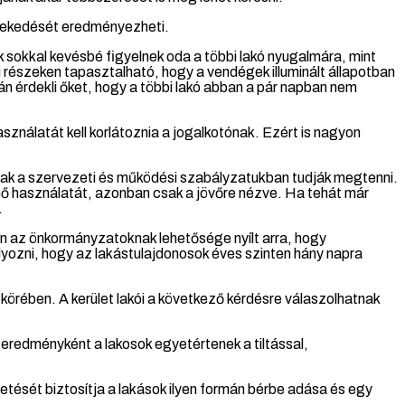
növekedését eredményezheti.
 sokkal kevésbé figyelnek oda a többi lakó nyugalmára, mint
i részeken tapasztalható, hogy a vendégek illuminált állapotban
n érdekli őket, hogy a többi lakó abban a pár napban nem
ználatát kell korlátoznia a jogalkotónak. Ezért is nagyon
ak a szervezeti és működési szabályzatukban tudják megtenni.
ténő használatát, azonban csak a jövőre nézve. Ha tehát már
.
 az önkormányzatoknak lehetősége nyílt arra, hogy
yozni, hogy az lakástulajdonosok éves szinten hány napra
 körében. A kerület lakói a következő kérdésre válaszolhatnak
 eredményként a lakosok egyetértenek a tiltással,
etését biztosítja a lakások ilyen formán bérbe adása és egy