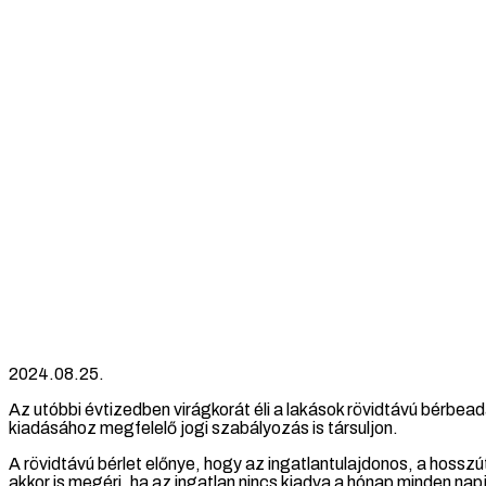
2024.08.25.
Az utóbbi évtizedben virágkorát éli a lakások rövidtávú bérbead
kiadásához megfelelő jogi szabályozás is társuljon.
A rövidtávú bérlet előnye, hogy az ingatlantulajdonos, a hosszú
akkor is megéri, ha az ingatlan nincs kiadva a hónap minden nap