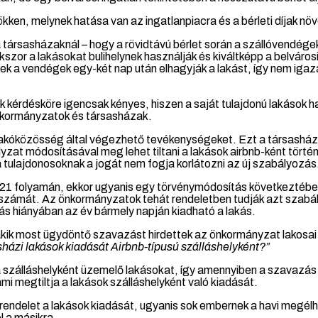
ökken, melynek hatása van az ingatlanpiacra és a bérleti díjak 
társasházaknál – hogy a rövidtávú bérlet során a szállóvendégek
szor a lakásokat bulihelynek használják és kiváltképp a belváros
 a vendégek egy-két nap után elhagyják a lakást, így nem igazá
kérdésköre igencsak kényes, hiszen a saját tulajdonú lakások has
önkormányzatok és társasházak.
lakóközösség által végezhető tevékenységeket. Ezt a társasház
ályzat módosításával meg lehet tiltani a lakások airbnb-ként tör
 tulajdonosoknak a jogát nem fogja korlátozni az új szabályozás
1 folyamán, ekkor ugyanis egy törvénymódosítás következtében
 számát. Az önkormányzatok tehát rendeletben tudják azt szabál
ás hiányában az év bármely napján kiadható a lakás.
s, akik most ügydöntő szavazást hirdettek az önkormányzat lakosai
asházi lakások kiadását Airbnb-típusú szálláshelyként?”
 a szálláshelyként üzemelő lakásokat, így amennyiben a szavazás
i megtiltja a lakások szálláshelyként való kiadását.
rendelet a lakások kiadását, ugyanis sok embernek a havi megélh
l a másikra.