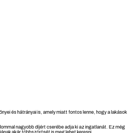
nyei és hátrányai is, amely miatt fontos lenne, hogy a lakások
kalommal nagyobb díjért cserébe adja ki az ingatlanát. Ez még
íjának akár többszörösét is meg lehet keresni.