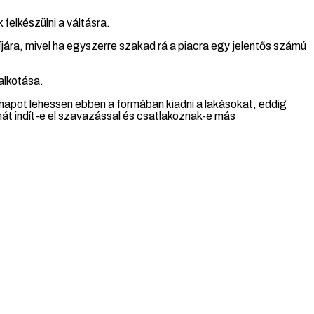
felkészülni a váltásra.
íjára, mivel ha egyszerre szakad rá a piacra egy jelentős számú
alkotása.
napot lehessen ebben a formában kiadni a lakásokat, eddig
inát indít-e el szavazással és csatlakoznak-e más