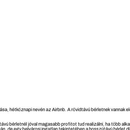
ása, hétköznapi nevén az Airbnb. A rövidtávú bérletnek vannak elő
távú bérletnél jóval magasabb profitot tud realizálni, ha több al
ján, de egy belvárosi ingatlan tekintetében a hosszútávú bérlet d