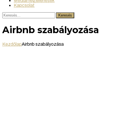
Médiamegjelenések
Kapcsolat
Keresés
Airbnb szabályozása
Kezdőlap
Airbnb szabályozása