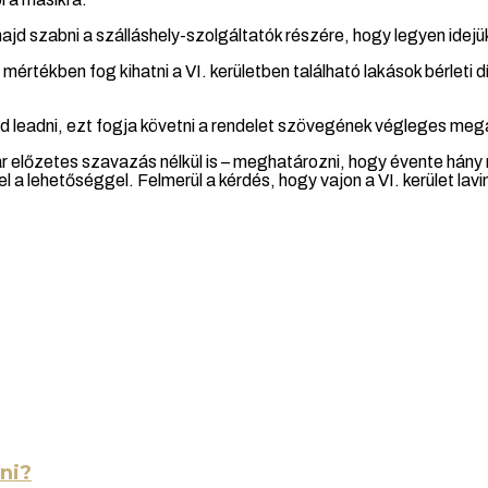
d szabni a szálláshely-szolgáltatók részére, hogy legyen idejük 
rtékben fog kihatni a VI. kerületben található lakások bérleti d
d leadni, ezt fogja követni a rendelet szövegének végleges meg
 előzetes szavazás nélkül is – meghatározni, hogy évente hány 
l a lehetőséggel. Felmerül a kérdés, hogy vajon a VI. kerület lav
ni?