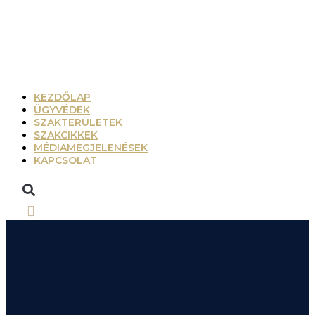
KEZDŐLAP
ÜGYVÉDEK
SZAKTERÜLETEK
SZAKCIKKEK
MÉDIAMEGJELENÉSEK
KAPCSOLAT