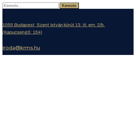
Keresés
1055 Budapest, Szent István körút 13. III. em. 2/b.
(Kapucsengő: 154)
iroda@krms.hu