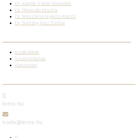
Dr. Kaplár-Fehér Benedek
Dr. Reviczki Kriszta
Dr. Mészáros Nyikita Kristóf
Dr. Sáfrány Írisz Zsófia
Menü
Szakcikkek
Szakterületek
Kapcsolat
Keressen minket
krms.hu
iroda@krms.hu