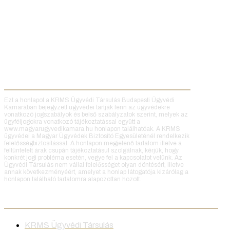
Ezt a honlapot a KRMS Ügyvédi Társulás Budapesti Ügyvédi
Kamarában bejegyzett ügyvédei tartják fenn az ügyvédekre
vonatkozó jogszabályok és belső szabályzatok szerint, melyek az
ügyféljogokra vonatkozó tájékoztatással együtt a
www.magyarugyvedikamara.hu honlapon találhatóak. A KRMS
ügyvédei a Magyar Ügyvédek Biztosító Egyesületénél rendelkezik
felelősségbiztosítással. A honlapon megjelenő tartalom illetve a
feltüntetett árak csupán tájékoztatásul szolgálnak, kérjük, hogy
konkrét jogi probléma esetén, vegye fel a kapcsolatot velünk. Az
Ügyvédi Társulás nem vállal felelősséget olyan döntésért, illetve
annak következményéért, amelyet a honlap látogatója kizárólag a
honlapon található tartalomra alapozottan hozott.
Ügyvédeink
KRMS Ügyvédi Társulás